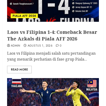
PIALA AFF 2026
Laos vs Filipina 1-4: Comeback Besar
The Azkals di Piala AFF 2026
ADMIN
AGUSTUS 1, 2026
0
Laos vs Filipina menjadi salah satu pertandingan
yang menarik perhatian di fase grup Piala...
READ MORE