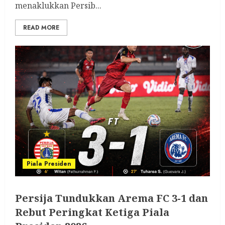
menaklukkan Persib...
READ MORE
Piala Presiden
Persija Tundukkan Arema FC 3-1 dan
Rebut Peringkat Ketiga Piala