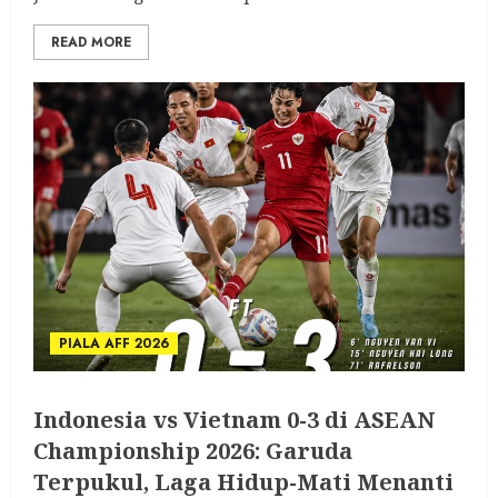
READ MORE
PIALA AFF 2026
Indonesia vs Vietnam 0-3 di ASEAN
Championship 2026: Garuda
Terpukul, Laga Hidup-Mati Menanti