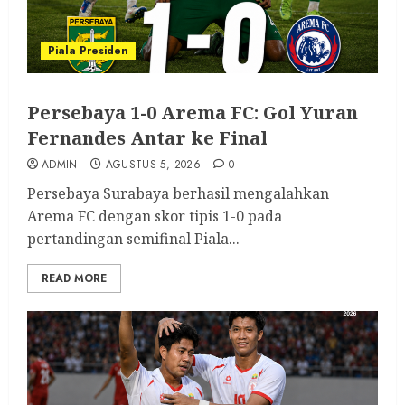
Piala Presiden
Persebaya 1-0 Arema FC: Gol Yuran
Fernandes Antar ke Final
ADMIN
AGUSTUS 5, 2026
0
Persebaya Surabaya berhasil mengalahkan
Arema FC dengan skor tipis 1-0 pada
pertandingan semifinal Piala...
READ MORE