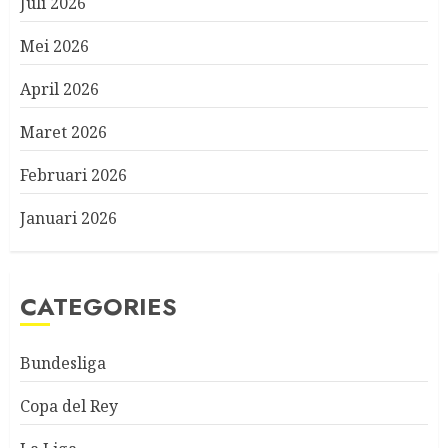
Juli 2026
Mei 2026
April 2026
Maret 2026
Februari 2026
Januari 2026
CATEGORIES
Bundesliga
Copa del Rey