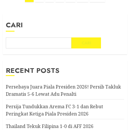
pos
CARI
CARI
RECENT POSTS
Persebaya Juara Piala Presiden 2026! Persib Takluk
Dramatis 5-6 Lewat Adu Penalti
Persija Tundukkan Arema FC 3-1 dan Rebut
Peringkat Ketiga Piala Presiden 2026
Thailand Tekuk Filipina 1-0 di AFF 2026