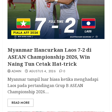
PIALA AFF 2026
Myanmar Hancurkan Laos 7-2 di
ASEAN Championship 2026, Win
Naing Tun Cetak Hat-trick
ADMIN
AGUSTUS 4, 2026
0
Myanmar tampil luar biasa ketika menghadapi
Laos pada pertandingan Grup B ASEAN
Championship 2026....
READ MORE