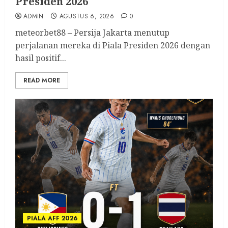
Presiden 2026
ADMIN
AGUSTUS 6, 2026
0
meteorbet88 – Persija Jakarta menutup
perjalanan mereka di Piala Presiden 2026 dengan
hasil positif...
READ MORE
PIALA AFF 2026