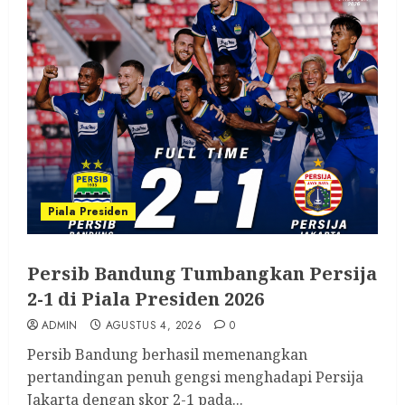
Piala Presiden
Persib Bandung Tumbangkan Persija
2-1 di Piala Presiden 2026
ADMIN
AGUSTUS 4, 2026
0
Persib Bandung berhasil memenangkan
pertandingan penuh gengsi menghadapi Persija
Jakarta dengan skor 2-1 pada...