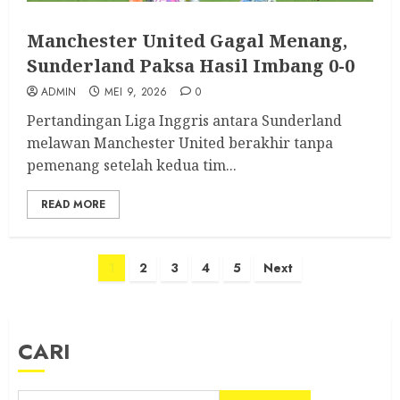
Manchester United Gagal Menang,
Sunderland Paksa Hasil Imbang 0-0
ADMIN
MEI 9, 2026
0
Pertandingan Liga Inggris antara Sunderland
melawan Manchester United berakhir tanpa
pemenang setelah kedua tim...
READ MORE
Paginasi
1
2
3
4
5
Next
pos
CARI