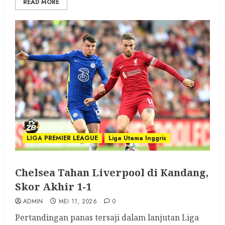
READ MORE
LIGA PREMIER LEAGUE
Liga Utama Inggris
Chelsea Tahan Liverpool di Kandang,
Skor Akhir 1-1
ADMIN
MEI 11, 2026
0
Pertandingan panas tersaji dalam lanjutan Liga