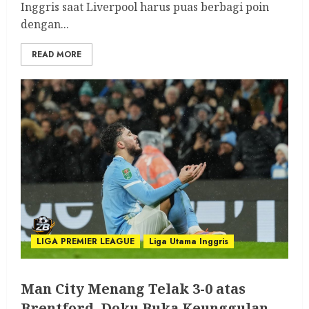
Inggris saat Liverpool harus puas berbagi poin
dengan...
READ MORE
LIGA PREMIER LEAGUE
Liga Utama Inggris
Man City Menang Telak 3-0 atas
Brentford, Doku Buka Keunggulan