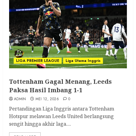
LIGA PREMIER LEAGUE
Liga Utama Inggris
Tottenham Gagal Menang, Leeds
Paksa Hasil Imbang 1-1
ADMIN
MEI 12, 2026
0
Pertandingan Liga Inggris antara Tottenham
Hotspur melawan Leeds United berlangsung
sengit hingga akhir laga....