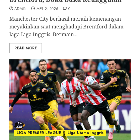
ADMIN
MEI 9, 2026
0
Manchester City berhasil meraih kemenangan
meyakinkan saat menghadapi Brentford dalam
laga Liga Inggris. Bermain...
READ MORE
LIGA PREMIER LEAGUE
Liga Utama Inggris