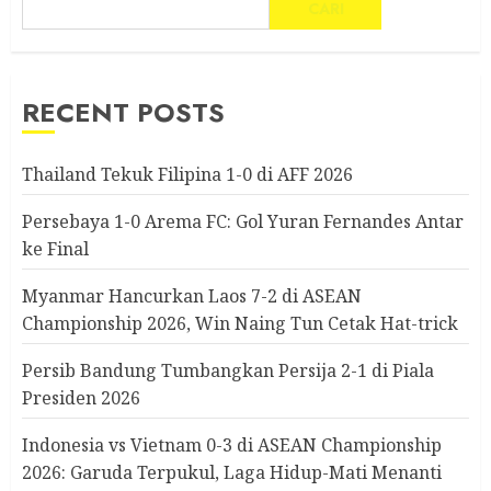
CARI
RECENT POSTS
Thailand Tekuk Filipina 1-0 di AFF 2026
Persebaya 1-0 Arema FC: Gol Yuran Fernandes Antar
ke Final
Myanmar Hancurkan Laos 7-2 di ASEAN
Championship 2026, Win Naing Tun Cetak Hat-trick
Persib Bandung Tumbangkan Persija 2-1 di Piala
Presiden 2026
Indonesia vs Vietnam 0-3 di ASEAN Championship
2026: Garuda Terpukul, Laga Hidup-Mati Menanti