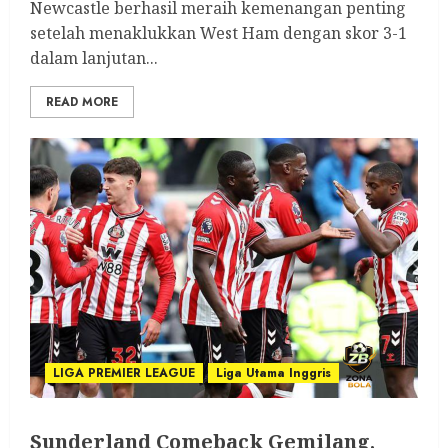
Newcastle berhasil meraih kemenangan penting
setelah menaklukkan West Ham dengan skor 3-1
dalam lanjutan...
READ MORE
LIGA PREMIER LEAGUE
Liga Utama Inggris
Sunderland Comeback Gemilang,