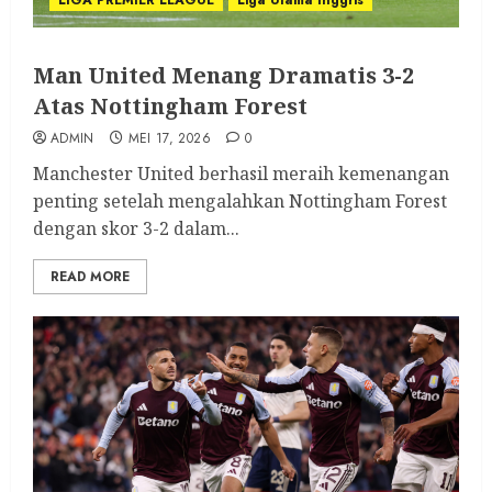
LIGA PREMIER LEAGUE
Liga Utama Inggris
Man United Menang Dramatis 3-2
Atas Nottingham Forest
ADMIN
MEI 17, 2026
0
Manchester United berhasil meraih kemenangan
penting setelah mengalahkan Nottingham Forest
dengan skor 3-2 dalam...
READ MORE