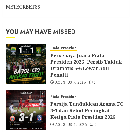
METEORBET88
YOU MAY HAVE MISSED
Piala Presiden
Persebaya Juara Piala
Presiden 2026! Persib Takluk
Dramatis 5-6 Lewat Adu
Penalti
AGUSTUS 7, 2026
0
Piala Presiden
Persija Tundukkan Arema FC
3-1 dan Rebut Peringkat
Ketiga Piala Presiden 2026
AGUSTUS 6, 2026
0