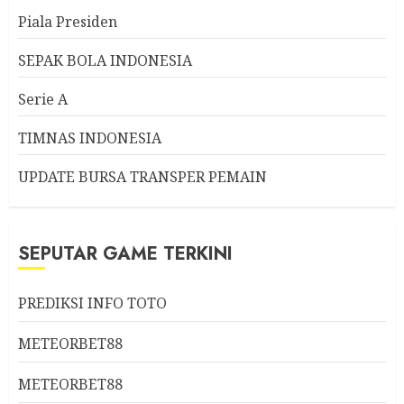
Piala Presiden
SEPAK BOLA INDONESIA
Serie A
TIMNAS INDONESIA
UPDATE BURSA TRANSPER PEMAIN
SEPUTAR GAME TERKINI
PREDIKSI INFO TOTO
METEORBET88
METEORBET88