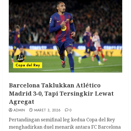
Copa del Rey
Barcelona Taklukkan Atlético
Madrid 3-0, Tapi Tersingkir Lewat
Agregat
ADMIN
MARET 3, 2026
0
Pertandingan semifinal leg kedua Copa del Rey
menghadirkan duel menarik antara FC Barcelona