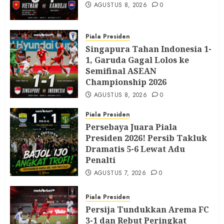
AGUSTUS 8, 2026
0
Piala Presiden
Singapura Tahan Indonesia 1-
1, Garuda Gagal Lolos ke
Semifinal ASEAN
Championship 2026
AGUSTUS 8, 2026
0
Piala Presiden
Persebaya Juara Piala
Presiden 2026! Persib Takluk
Dramatis 5-6 Lewat Adu
Penalti
AGUSTUS 7, 2026
0
Piala Presiden
Persija Tundukkan Arema FC
3-1 dan Rebut Peringkat