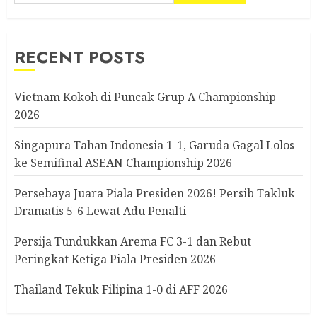
RECENT POSTS
Vietnam Kokoh di Puncak Grup A Championship
2026
Singapura Tahan Indonesia 1-1, Garuda Gagal Lolos
ke Semifinal ASEAN Championship 2026
Persebaya Juara Piala Presiden 2026! Persib Takluk
Dramatis 5-6 Lewat Adu Penalti
Persija Tundukkan Arema FC 3-1 dan Rebut
Peringkat Ketiga Piala Presiden 2026
Thailand Tekuk Filipina 1-0 di AFF 2026