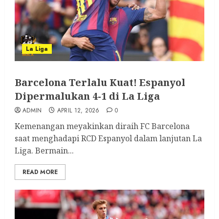
La Liga
Barcelona Terlalu Kuat! Espanyol
Dipermalukan 4-1 di La Liga
ADMIN
APRIL 12, 2026
0
Kemenangan meyakinkan diraih FC Barcelona
saat menghadapi RCD Espanyol dalam lanjutan La
Liga. Bermain...
READ MORE