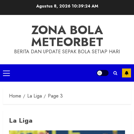
Skip
Agustus 8, 2026
10:39:25 AM
to
content
ZONA BOLA
METEORBET
BERITA DAN UPDATE SEPAK BOLA SETIAP HARI
Primary
Menu
Home
La Liga
Page 3
La Liga