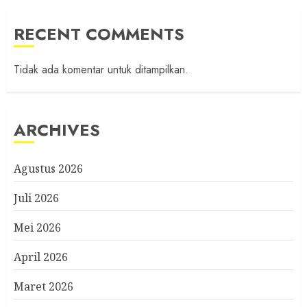
RECENT COMMENTS
Tidak ada komentar untuk ditampilkan.
ARCHIVES
Agustus 2026
Juli 2026
Mei 2026
April 2026
Maret 2026