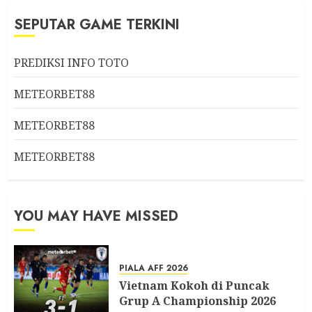
SEPUTAR GAME TERKINI
PREDIKSI INFO TOTO
METEORBET88
METEORBET88
METEORBET88
YOU MAY HAVE MISSED
PIALA AFF 2026
Vietnam Kokoh di Puncak
Grup A Championship 2026