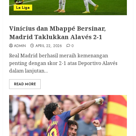
La Liga
Vinícius dan Mbappé Bersinar,
Madrid Taklukkan Alavés 2-1
ADMIN
APRIL 22, 2026
0
Real Madrid berhasil meraih kemenangan
penting dengan skor 2-1 atas Deportivo Alavés
dalam lanjutan...
READ MORE