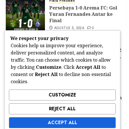
Piala Presiden
Persebaya 1-0 Arema FC: Gol
Yuran Fernandes Antar ke
Final
AGUSTUS 5, 2026
0
We respect your privacy
PIALA AFF 2026
Cookies help us improve your experience,
Myanmar Hancurkan Laos 7-2
deliver personalized content, and analyze
di ASEAN Championship 2026,
traffic. You can choose which cookies to allow
Win Naing Tun Cetak Hat-
by clicking
Customize
. Click
Accept All
to
trick
consent or
Reject All
to decline non-essential
AGUSTUS 4, 2026
0
cookies.
Piala Presiden
CUSTOMIZE
Persib Bandung Tumbangkan
Persija 2-1 di Piala Presiden
REJECT ALL
2026
AGUSTUS 4, 2026
0
ACCEPT ALL