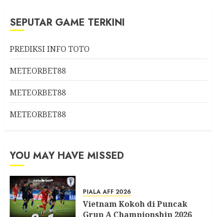
SEPUTAR GAME TERKINI
PREDIKSI INFO TOTO
METEORBET88
METEORBET88
METEORBET88
YOU MAY HAVE MISSED
PIALA AFF 2026
Vietnam Kokoh di Puncak
Grup A Championship 2026