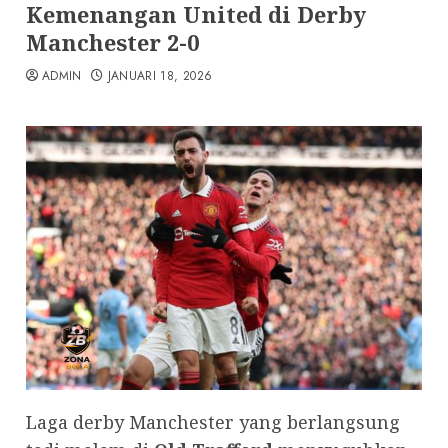
Kemenangan United di Derby
Manchester 2-0
ADMIN
JANUARI 18, 2026
Laga derby Manchester yang berlangsung