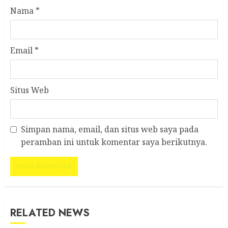
Nama
*
Email
*
Situs Web
Simpan nama, email, dan situs web saya pada
peramban ini untuk komentar saya berikutnya.
RELATED NEWS