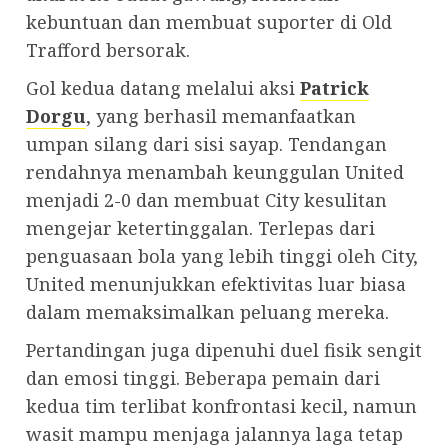
kebuntuan dan membuat suporter di Old
Trafford bersorak.
Gol kedua datang melalui aksi
Patrick
Dorgu
, yang berhasil memanfaatkan
umpan silang dari sisi sayap. Tendangan
rendahnya menambah keunggulan United
menjadi 2-0 dan membuat City kesulitan
mengejar ketertinggalan. Terlepas dari
penguasaan bola yang lebih tinggi oleh City,
United menunjukkan efektivitas luar biasa
dalam memaksimalkan peluang mereka.
Pertandingan juga dipenuhi duel fisik sengit
dan emosi tinggi. Beberapa pemain dari
kedua tim terlibat konfrontasi kecil, namun
wasit mampu menjaga jalannya laga tetap