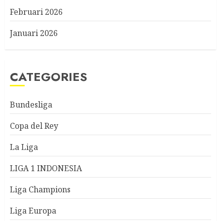
Februari 2026
Januari 2026
CATEGORIES
Bundesliga
Copa del Rey
La Liga
LIGA 1 INDONESIA
Liga Champions
Liga Europa