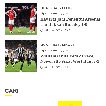
LIGA PREMIER LEAGUE
Liga Utama Inggris
Havertz Jadi Penentu! Arsenal
Tundukkan Burnley 1-0
MEI 19, 2026
0
LIGA PREMIER LEAGUE
Liga Utama Inggris
William Osula Cetak Brace,
Newcastle Sikat West Ham 3-1
MEI 18, 2026
0
CARI
CARI