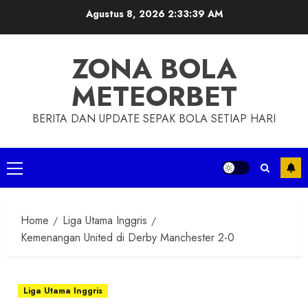
Skip
Agustus 8, 2026
2:33:40 AM
to
content
ZONA BOLA
METEORBET
BERITA DAN UPDATE SEPAK BOLA SETIAP HARI
Primary
Menu
Home
Liga Utama Inggris
Kemenangan United di Derby Manchester 2-0
Liga Utama Inggris