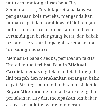
untuk memotong aliran bola City.
Sementara itu, City tetap setia pada gaya
penguasaan bola mereka, mengandalkan
umpan cepat dan kombinasi di lini tengah
untuk mencari celah di pertahanan lawan.
Pertandingan berlangsung ketat, dan babak
pertama berakhir tanpa gol karena kedua
tim saling menahan.
Memasuki babak kedua, perubahan taktik
United mulai terlihat. Pelatih
Michael
Carrick
memasang tekanan lebih tinggi di
lini tengah dan menekankan serangan balik
cepat. Strategi ini membuahkan hasil ketika
Bryan Mbeumo
memanfaatkan kelengahan
pertahanan City dan melepaskan tembakan
akurat ke sudut gawang, memecah