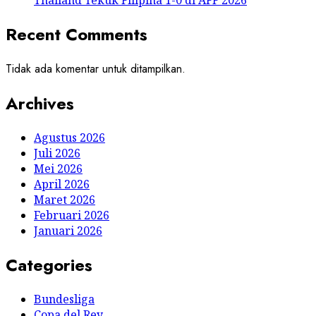
Thailand Tekuk Filipina 1-0 di AFF 2026
Recent Comments
Tidak ada komentar untuk ditampilkan.
Archives
Agustus 2026
Juli 2026
Mei 2026
April 2026
Maret 2026
Februari 2026
Januari 2026
Categories
Bundesliga
Copa del Rey