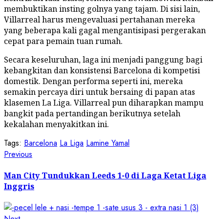
membuktikan insting golnya yang tajam. Di sisi lain,
Villarreal harus mengevaluasi pertahanan mereka
yang beberapa kali gagal mengantisipasi pergerakan
cepat para pemain tuan rumah.
Secara keseluruhan, laga ini menjadi panggung bagi
kebangkitan dan konsistensi Barcelona di kompetisi
domestik. Dengan performa seperti ini, mereka
semakin percaya diri untuk bersaing di papan atas
klasemen La Liga. Villarreal pun diharapkan mampu
bangkit pada pertandingan berikutnya setelah
kekalahan menyakitkan ini.
Tags:
Barcelona
La Liga
Lamine Yamal
Post
Previous
Previous
post:
navigation
Man City Tundukkan Leeds 1-0 di Laga Ketat Liga
Inggris
Next
Next