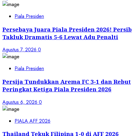
Piala Presiden
Persebaya Juara Piala Presiden 2026! Persib
Takluk Dramatis 5-6 Lewat Adu Penalti
Agustus 7, 2026
0
Piala Presiden
Persija Tundukkan Arema FC 3-1 dan Rebut
Peringkat Ketiga Piala Presiden 2026
Agustus 6, 2026
0
PIALA AFF 2026
Thailand Tekuk Filipina 1-0 di AFF 2026