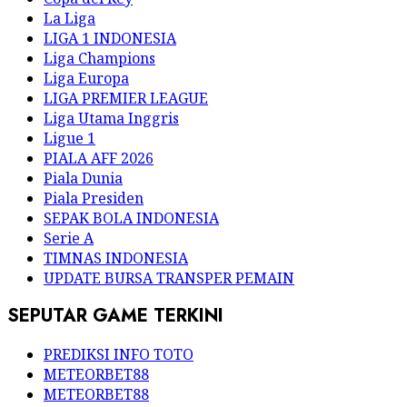
La Liga
LIGA 1 INDONESIA
Liga Champions
Liga Europa
LIGA PREMIER LEAGUE
Liga Utama Inggris
Ligue 1
PIALA AFF 2026
Piala Dunia
Piala Presiden
SEPAK BOLA INDONESIA
Serie A
TIMNAS INDONESIA
UPDATE BURSA TRANSPER PEMAIN
SEPUTAR GAME TERKINI
PREDIKSI INFO TOTO
METEORBET88
METEORBET88