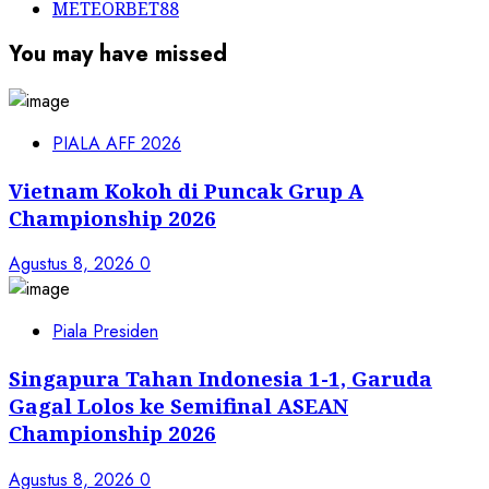
METEORBET88
You may have missed
PIALA AFF 2026
Vietnam Kokoh di Puncak Grup A
Championship 2026
Agustus 8, 2026
0
Piala Presiden
Singapura Tahan Indonesia 1-1, Garuda
Gagal Lolos ke Semifinal ASEAN
Championship 2026
Agustus 8, 2026
0