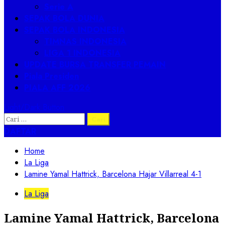
Serie A
SEPAK BOLA DUNIA
SEPAK BOLA INDONESIA
TIMNAS INDONESIA
LIGA 1 INDONESIA
UPDATE BURSA TRANSFER PEMAIN
Piala Presiden
PIALA AFF 2026
Light/Dark Button
Cari
untuk:
DAFTAR
Home
La Liga
Lamine Yamal Hattrick, Barcelona Hajar Villarreal 4-1
La Liga
Lamine Yamal Hattrick, Barcelona