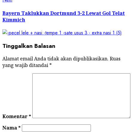
post:
Bayern Taklukkan Dortmund 3-2 Lewat Gol Telat
Kimmich
Tinggalkan Balasan
Alamat email Anda tidak akan dipublikasikan.
Ruas
yang wajib ditandai
*
Komentar
*
Nama
*