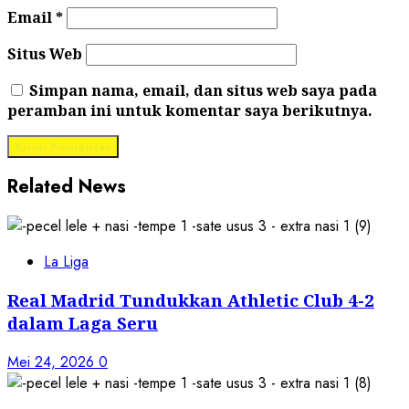
Email
*
Situs Web
Simpan nama, email, dan situs web saya pada
peramban ini untuk komentar saya berikutnya.
Related News
La Liga
Real Madrid Tundukkan Athletic Club 4-2
dalam Laga Seru
Mei 24, 2026
0