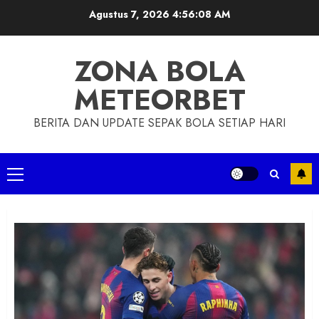
Skip
Agustus 7, 2026
4:56:09 AM
to
content
ZONA BOLA
METEORBET
BERITA DAN UPDATE SEPAK BOLA SETIAP HARI
Primary
Menu