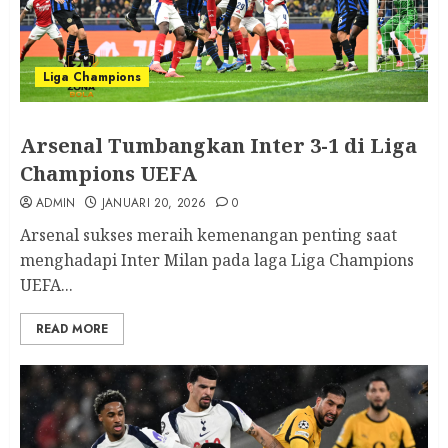
Liga Champions
Arsenal Tumbangkan Inter 3-1 di Liga
Champions UEFA
ADMIN
JANUARI 20, 2026
0
Arsenal sukses meraih kemenangan penting saat
menghadapi Inter Milan pada laga Liga Champions
UEFA...
READ MORE