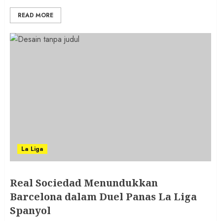
READ MORE
La Liga
Real Sociedad Menundukkan
Barcelona dalam Duel Panas La Liga
Spanyol