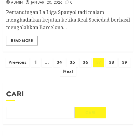
ADMIN
JANUARI 20, 2026
0
Pertandingan La Liga Spanyol tadi malam
menghadirkan kejutan ketika Real Sociedad berhasil
mengalahkan Barcelona...
READ MORE
Paginasi
Previous
1
…
34
35
36
37
38
39
pos
Next
CARI
CARI