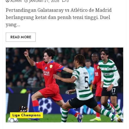
ADMIN
JANUARI 21, 2026
0
Pertandingan Galatasaray vs Atlético de Madrid
berlangsung ketat dan penuh tensi tinggi. Duel
yang...
READ MORE
Liga Champions