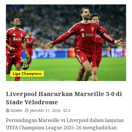
Liga Champions
Liverpool Hancurkan Marseille 3-0 di
Stade Vélodrome
ADMIN
JANUARI 21, 2026
0
Pertandingan Marseille vs Liverpool dalam lanjutan
UEFA Champions League 2025–26 menghadirkan