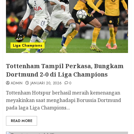
Liga Champions
Tottenham Tampil Perkasa, Bungkam
Dortmund 2-0 di Liga Champions
ADMIN
JANUARI 20, 2026
0
Tottenham Hotspur berhasil meraih kemenangan
meyakinkan saat menghadapi Borussia Dortmund
pada laga Liga Champions...
READ MORE