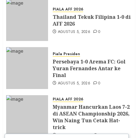
PIALA AFF 2026
Thailand Tekuk Filipina 1-0 di
AFF 2026
AGUSTUS 5, 2026
0
Piala Presiden
Persebaya 1-0 Arema FC: Gol
Yuran Fernandes Antar ke
Final
AGUSTUS 5, 2026
0
PIALA AFF 2026
Myanmar Hancurkan Laos 7-2
di ASEAN Championship 2026,
Win Naing Tun Cetak Hat-
trick
AGUSTUS 4, 2026
0