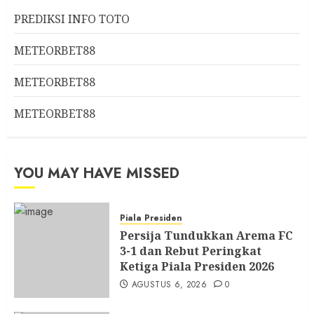
PREDIKSI INFO TOTO
METEORBET88
METEORBET88
METEORBET88
YOU MAY HAVE MISSED
Piala Presiden
Persija Tundukkan Arema FC
3-1 dan Rebut Peringkat
Ketiga Piala Presiden 2026
AGUSTUS 6, 2026
0