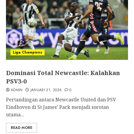
Liga Champions
Dominasi Total Newcastle: Kalahkan
PSV3-0
ADMIN
JANUARI 21, 2026
0
Pertandingan antara Newcastle United dan PSV
Eindhoven di St James’ Park menjadi sorotan
utama...
READ MORE