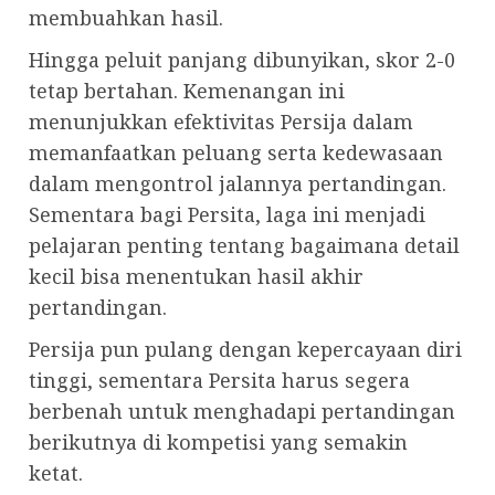
membuahkan hasil.
Hingga peluit panjang dibunyikan, skor 2-0
tetap bertahan. Kemenangan ini
menunjukkan efektivitas Persija dalam
memanfaatkan peluang serta kedewasaan
dalam mengontrol jalannya pertandingan.
Sementara bagi Persita, laga ini menjadi
pelajaran penting tentang bagaimana detail
kecil bisa menentukan hasil akhir
pertandingan.
Persija pun pulang dengan kepercayaan diri
tinggi, sementara Persita harus segera
berbenah untuk menghadapi pertandingan
berikutnya di kompetisi yang semakin
ketat.