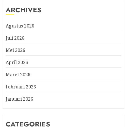
ARCHIVES
Agustus 2026
Juli 2026
Mei 2026
April 2026
Maret 2026
Februari 2026
Januari 2026
CATEGORIES