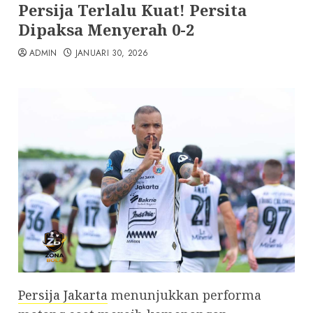
Persija Terlalu Kuat! Persita
Dipaksa Menyerah 0-2
ADMIN
JANUARI 30, 2026
Persija Jakarta
menunjukkan performa