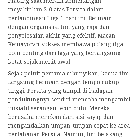
matang saat meraih kemenangan
meyakinkan 2-0 atas Persita dalam
pertandingan Liga 1 hari ini. Bermain
dengan organisasi tim yang rapi dan
penyelesaian akhir yang efektif, Macan
Kemayoran sukses membawa pulang tiga
poin penting dari laga yang berlangsung
ketat sejak menit awal.
Sejak peluit pertama dibunyikan, kedua tim
langsung bermain dengan tempo cukup
tinggi. Persita yang tampil di hadapan
pendukungnya sendiri mencoba mengambil
inisiatif serangan lebih dulu. Mereka
berusaha menekan dari sisi sayap dan
mengandalkan umpan-umpan cepat ke area
pertahanan Persija. Namun, lini belakang