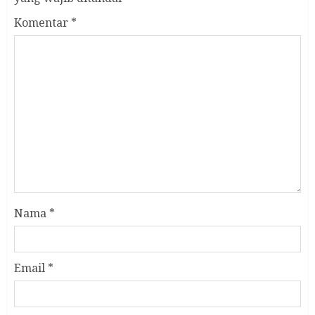
Komentar
*
Nama
*
Email
*