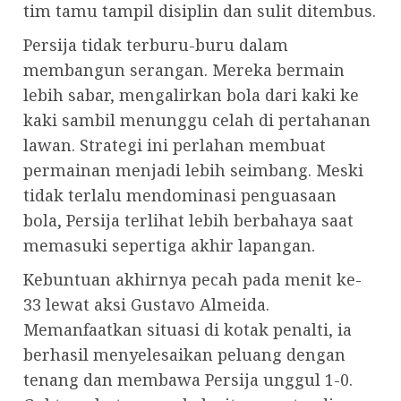
tim tamu tampil disiplin dan sulit ditembus.
Persija tidak terburu-buru dalam
membangun serangan. Mereka bermain
lebih sabar, mengalirkan bola dari kaki ke
kaki sambil menunggu celah di pertahanan
lawan. Strategi ini perlahan membuat
permainan menjadi lebih seimbang. Meski
tidak terlalu mendominasi penguasaan
bola, Persija terlihat lebih berbahaya saat
memasuki sepertiga akhir lapangan.
Kebuntuan akhirnya pecah pada menit ke-
33 lewat aksi Gustavo Almeida.
Memanfaatkan situasi di kotak penalti, ia
berhasil menyelesaikan peluang dengan
tenang dan membawa Persija unggul 1-0.