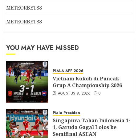
METEORBET88
METEORBET88
YOU MAY HAVE MISSED
PIALA AFF 2026
Vietnam Kokoh di Puncak
Grup A Championship 2026
AGUSTUS 8, 2026
0
Piala Presiden
Singapura Tahan Indonesia 1-
1, Garuda Gagal Lolos ke
Semifinal ASEAN