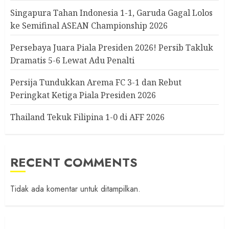
Singapura Tahan Indonesia 1-1, Garuda Gagal Lolos
ke Semifinal ASEAN Championship 2026
Persebaya Juara Piala Presiden 2026! Persib Takluk
Dramatis 5-6 Lewat Adu Penalti
Persija Tundukkan Arema FC 3-1 dan Rebut
Peringkat Ketiga Piala Presiden 2026
Thailand Tekuk Filipina 1-0 di AFF 2026
RECENT COMMENTS
Tidak ada komentar untuk ditampilkan.