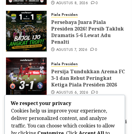
AGUSTUS 8, 2026
0
Piala Presiden
Persebaya Juara Piala
Presiden 2026! Persib Takluk
Dramatis 5-6 Lewat Adu
Penalti
AGUSTUS 7, 2026
0
Piala Presiden
Persija Tundukkan Arema FC
3-1 dan Rebut Peringkat
Ketiga Piala Presiden 2026
AGUSTUS 6, 2026
0
We respect your privacy
Cookies help us improve your experience,
PIALA AFF 2026
deliver personalized content, and analyze
Thailand Tekuk Filipina 1-0 di
traffic. You can choose which cookies to allow
AFF 2026
by clicking
Customize
. Click
Accept All
to