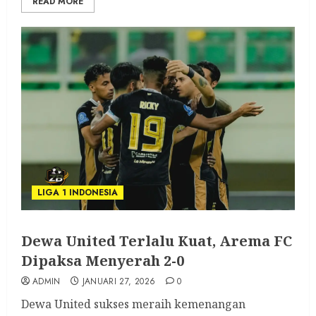
READ MORE
LIGA 1 INDONESIA
Dewa United Terlalu Kuat, Arema FC
Dipaksa Menyerah 2-0
ADMIN
JANUARI 27, 2026
0
Dewa United sukses meraih kemenangan