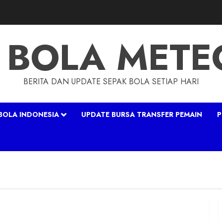
 BOLA METE
BERITA DAN UPDATE SEPAK BOLA SETIAP HARI
BOLA INDONESIA
UPDATE BURSA TRANSFER PEMAIN
P