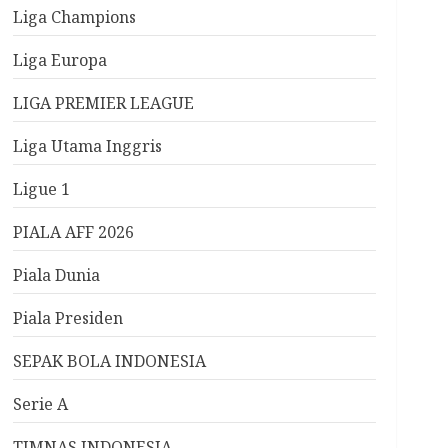
Liga Champions
Liga Europa
LIGA PREMIER LEAGUE
Liga Utama Inggris
Ligue 1
PIALA AFF 2026
Piala Dunia
Piala Presiden
SEPAK BOLA INDONESIA
Serie A
TIMNAS INDONESIA