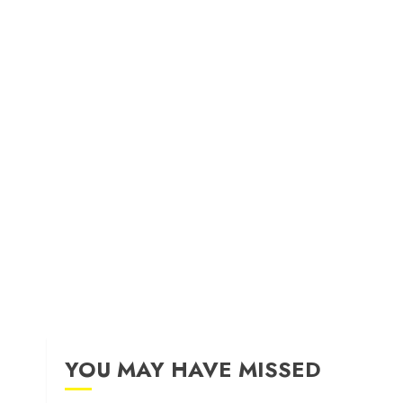
YOU MAY HAVE MISSED