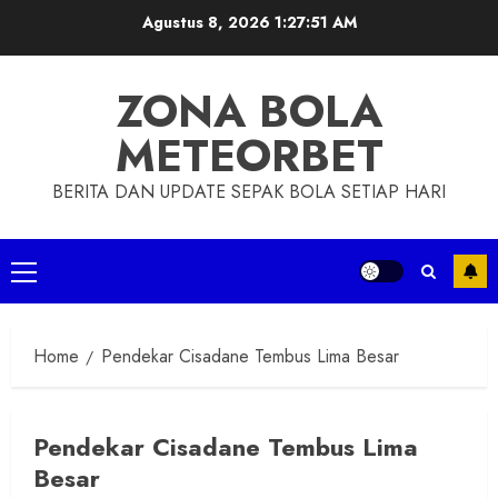
Skip
Agustus 8, 2026
1:27:51 AM
to
content
ZONA BOLA
METEORBET
BERITA DAN UPDATE SEPAK BOLA SETIAP HARI
Primary
Menu
Home
Pendekar Cisadane Tembus Lima Besar
Pendekar Cisadane Tembus Lima
Besar