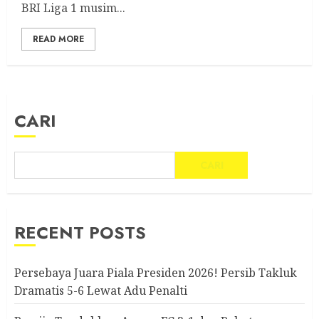
BRI Liga 1 musim...
READ MORE
CARI
CARI
RECENT POSTS
Persebaya Juara Piala Presiden 2026! Persib Takluk
Dramatis 5-6 Lewat Adu Penalti