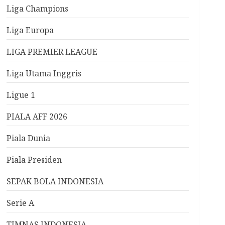
Liga Champions
Liga Europa
LIGA PREMIER LEAGUE
Liga Utama Inggris
Ligue 1
PIALA AFF 2026
Piala Dunia
Piala Presiden
SEPAK BOLA INDONESIA
Serie A
TIMNAS INDONESIA