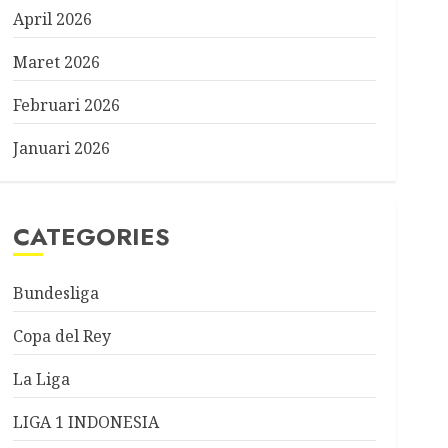
April 2026
Maret 2026
Februari 2026
Januari 2026
CATEGORIES
Bundesliga
Copa del Rey
La Liga
LIGA 1 INDONESIA