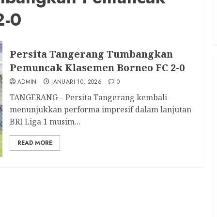
2-0
Persita Tangerang Tumbangkan
Pemuncak Klasemen Borneo FC 2-0
ADMIN
JANUARI 10, 2026
0
TANGERANG – Persita Tangerang kembali
menunjukkan performa impresif dalam lanjutan
BRI Liga 1 musim...
READ MORE