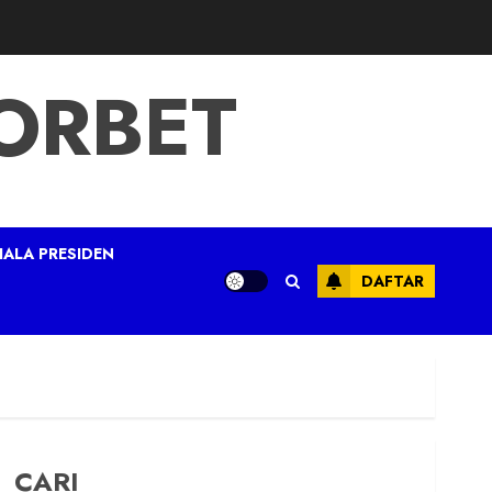
ORBET
IALA PRESIDEN
DAFTAR
CARI