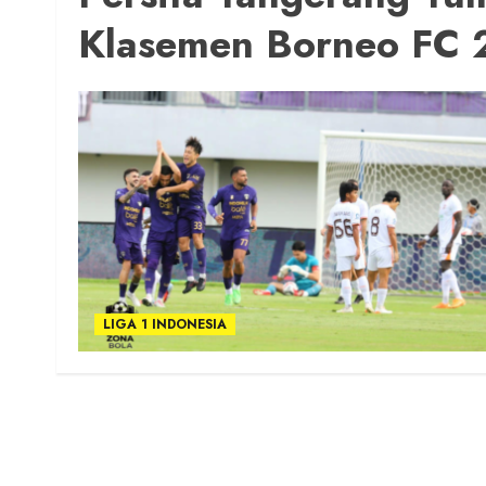
Klasemen Borneo FC 
LIGA 1 INDONESIA