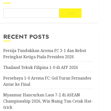
CARI
RECENT POSTS
Persija Tundukkan Arema FC 3-1 dan Rebut
Peringkat Ketiga Piala Presiden 2026
Thailand Tekuk Filipina 1-0 di AFF 2026
Persebaya 1-0 Arema FC: Gol Yuran Fernandes
Antar ke Final
Myanmar Hancurkan Laos 7-2 di ASEAN
Championship 2026, Win Naing Tun Cetak Hat-
trick