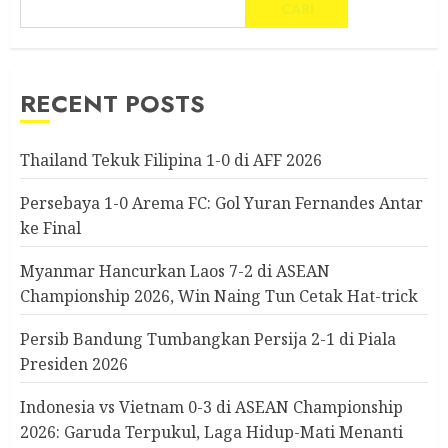
CARI
RECENT POSTS
Thailand Tekuk Filipina 1-0 di AFF 2026
Persebaya 1-0 Arema FC: Gol Yuran Fernandes Antar
ke Final
Myanmar Hancurkan Laos 7-2 di ASEAN
Championship 2026, Win Naing Tun Cetak Hat-trick
Persib Bandung Tumbangkan Persija 2-1 di Piala
Presiden 2026
Indonesia vs Vietnam 0-3 di ASEAN Championship
2026: Garuda Terpukul, Laga Hidup-Mati Menanti