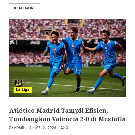
READ MORE
La Liga
Atlético Madrid Tampil Efisien,
Tumbangkan Valencia 2-0 di Mestalla
ADMIN
MEI 2, 2026
0