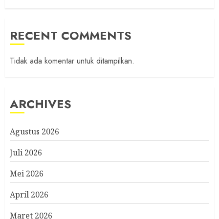
RECENT COMMENTS
Tidak ada komentar untuk ditampilkan.
ARCHIVES
Agustus 2026
Juli 2026
Mei 2026
April 2026
Maret 2026