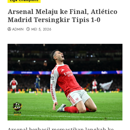
Liga Champions
Arsenal Melaju ke Final, Atlético
Madrid Tersingkir Tipis 1-0
ADMIN
MEI 5, 2026
Arsenal berhasil memastikan langkah ke