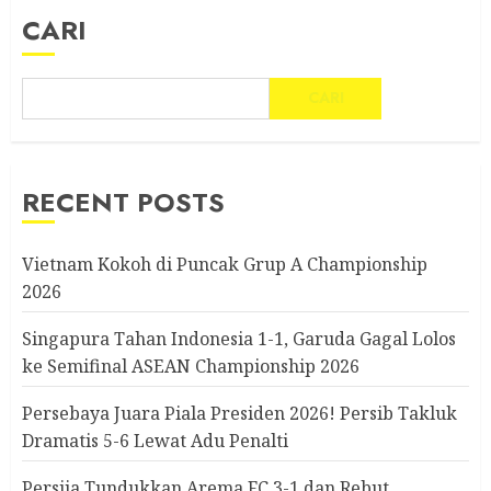
CARI
CARI
RECENT POSTS
Vietnam Kokoh di Puncak Grup A Championship
2026
Singapura Tahan Indonesia 1-1, Garuda Gagal Lolos
ke Semifinal ASEAN Championship 2026
Persebaya Juara Piala Presiden 2026! Persib Takluk
Dramatis 5-6 Lewat Adu Penalti
Persija Tundukkan Arema FC 3-1 dan Rebut