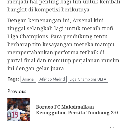
menjadi hal penting bagi tim untuk kembali
bangkit di kompetisi berikutnya.
Dengan kemenangan ini, Arsenal kini
tinggal selangkah lagi untuk meraih trofi
Liga Champions. Para pendukung tentu
berharap tim kesayangan mereka mampu
mempertahankan performa terbaik di
partai final dan menutup perjalanan musim
ini dengan gelar juara.
Tags:
Arsenal
Atlético Madrid
Liga Champions UEFA
Post
Previous
navigation
Borneo FC Maksimalkan
Pre
Keunggulan, Persita Tumbang 2-0
pos