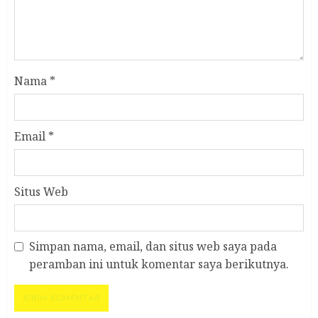
Nama
*
Email
*
Situs Web
Simpan nama, email, dan situs web saya pada
peramban ini untuk komentar saya berikutnya.