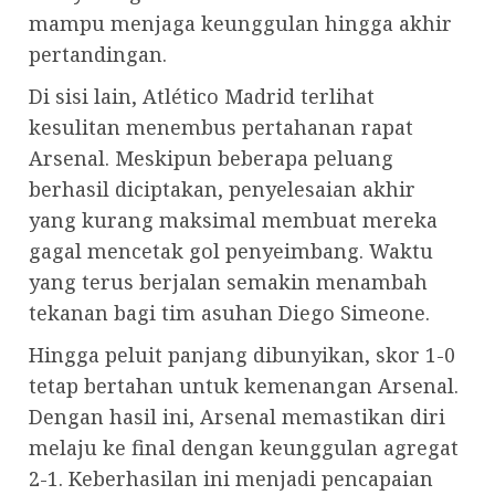
mampu menjaga keunggulan hingga akhir
pertandingan.
Di sisi lain, Atlético Madrid terlihat
kesulitan menembus pertahanan rapat
Arsenal. Meskipun beberapa peluang
berhasil diciptakan, penyelesaian akhir
yang kurang maksimal membuat mereka
gagal mencetak gol penyeimbang. Waktu
yang terus berjalan semakin menambah
tekanan bagi tim asuhan Diego Simeone.
Hingga peluit panjang dibunyikan, skor 1-0
tetap bertahan untuk kemenangan Arsenal.
Dengan hasil ini, Arsenal memastikan diri
melaju ke final dengan keunggulan agregat
2-1. Keberhasilan ini menjadi pencapaian