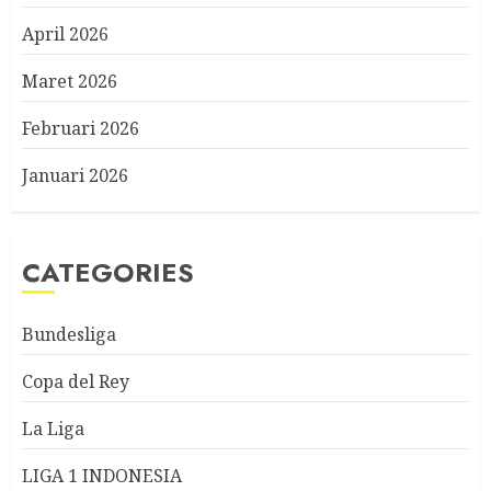
April 2026
Maret 2026
Februari 2026
Januari 2026
CATEGORIES
Bundesliga
Copa del Rey
La Liga
LIGA 1 INDONESIA