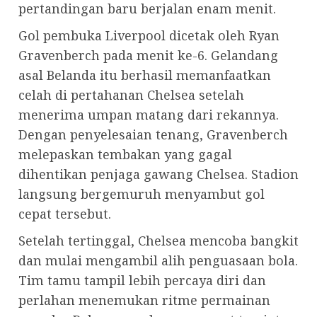
pertandingan baru berjalan enam menit.
Gol pembuka Liverpool dicetak oleh Ryan
Gravenberch pada menit ke-6. Gelandang
asal Belanda itu berhasil memanfaatkan
celah di pertahanan Chelsea setelah
menerima umpan matang dari rekannya.
Dengan penyelesaian tenang, Gravenberch
melepaskan tembakan yang gagal
dihentikan penjaga gawang Chelsea. Stadion
langsung bergemuruh menyambut gol
cepat tersebut.
Setelah tertinggal, Chelsea mencoba bangkit
dan mulai mengambil alih penguasaan bola.
Tim tamu tampil lebih percaya diri dan
perlahan menemukan ritme permainan