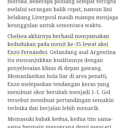
mereka. Beberapa peluang sempat tercipta
melalui serangan balik cepat, namun lini
belakang Liverpool masih mampu menjaga
keunggulan untuk sementara waktu.
Chelsea akhirnya berhasil menyamakan
kedudukan pada menit ke-35 lewat aksi
Enzo Fernández.
Gelandang asal Argentina
itu menunjukkan kualitasnya dengan
penyelesaian klinis di depan gawang.
Memanfaatkan bola liar di area penalti,
Enzo melepaskan tendangan keras yang
membuat skor berubah menjadi 1-1. Gol
tersebut membuat pertandingan semakin
terbuka dan berjalan lebih menarik.
Memasuki babak kedua, kedua tim sama-
sama bermain menyerang demi mencari