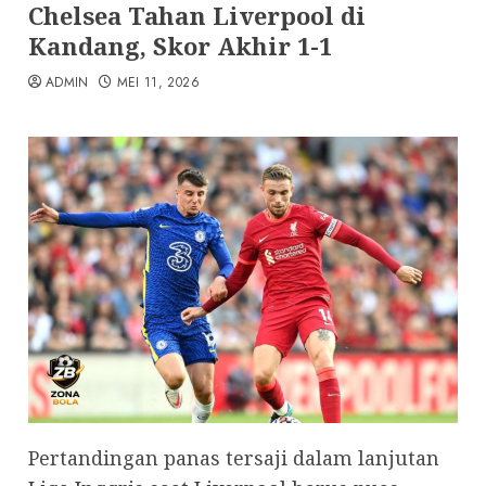
Chelsea Tahan Liverpool di
Kandang, Skor Akhir 1-1
ADMIN
MEI 11, 2026
Pertandingan panas tersaji dalam lanjutan