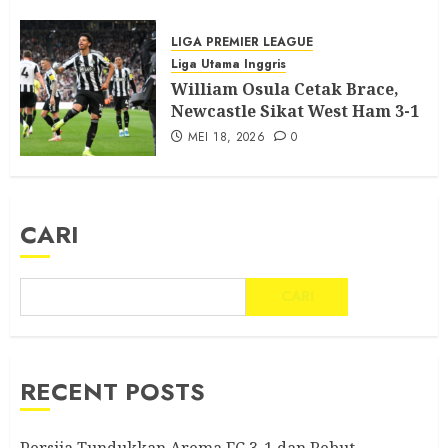
LIGA PREMIER LEAGUE
Liga Utama Inggris
William Osula Cetak Brace,
Newcastle Sikat West Ham 3-1
MEI 18, 2026
0
CARI
CARI
RECENT POSTS
Persija Tundukkan Arema FC 3-1 dan Rebut