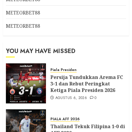
METEORBET88
METEORBET88
YOU MAY HAVE MISSED
Piala Presiden
Persija Tundukkan Arema FC
3-1 dan Rebut Peringkat
Ketiga Piala Presiden 2026
AGUSTUS 6, 2026
0
PIALA AFF 2026
Thailand Tekuk Filipina 1-0 di