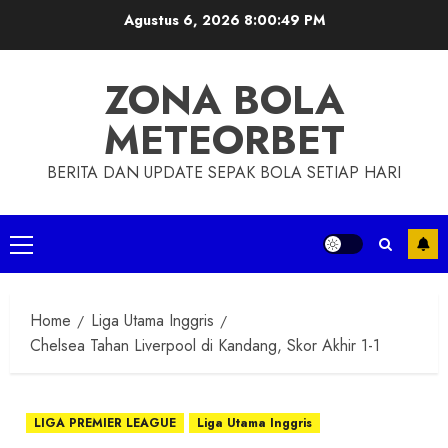
Skip
Agustus 6, 2026
8:00:50 PM
to
content
ZONA BOLA
METEORBET
BERITA DAN UPDATE SEPAK BOLA SETIAP HARI
Primary
Menu
Home
Liga Utama Inggris
Chelsea Tahan Liverpool di Kandang, Skor Akhir 1-1
LIGA PREMIER LEAGUE
Liga Utama Inggris