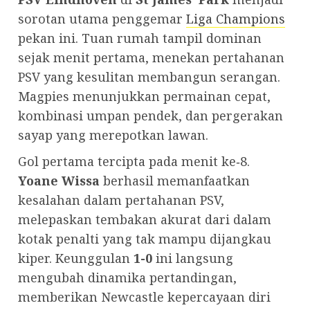
sorotan utama penggemar
Liga Champions
pekan ini. Tuan rumah tampil dominan
sejak menit pertama, menekan pertahanan
PSV yang kesulitan membangun serangan.
Magpies menunjukkan permainan cepat,
kombinasi umpan pendek, dan pergerakan
sayap yang merepotkan lawan.
Gol pertama tercipta pada menit ke‑8.
Yoane Wissa
berhasil memanfaatkan
kesalahan dalam pertahanan PSV,
melepaskan tembakan akurat dari dalam
kotak penalti yang tak mampu dijangkau
kiper. Keunggulan
1-0
ini langsung
mengubah dinamika pertandingan,
memberikan Newcastle kepercayaan diri