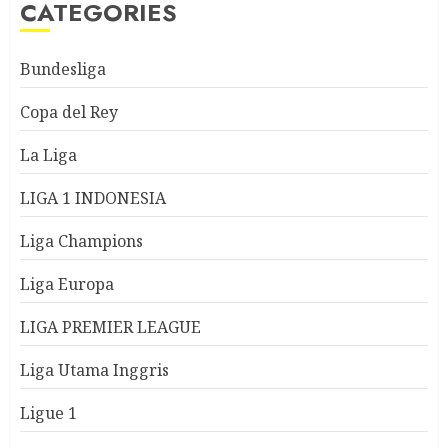
CATEGORIES
Bundesliga
Copa del Rey
La Liga
LIGA 1 INDONESIA
Liga Champions
Liga Europa
LIGA PREMIER LEAGUE
Liga Utama Inggris
Ligue 1