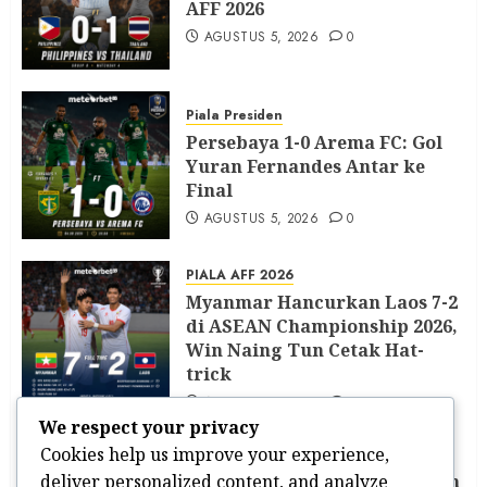
AFF 2026
AGUSTUS 5, 2026
0
Piala Presiden
Persebaya 1-0 Arema FC: Gol
Yuran Fernandes Antar ke
Final
AGUSTUS 5, 2026
0
PIALA AFF 2026
Myanmar Hancurkan Laos 7-2
di ASEAN Championship 2026,
Win Naing Tun Cetak Hat-
trick
AGUSTUS 4, 2026
0
We respect your privacy
Cookies help us improve your experience,
Piala Presiden
Persib Bandung Tumbangkan
deliver personalized content, and analyze