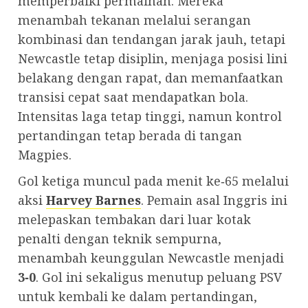
memperbaiki permainan. Mereka
menambah tekanan melalui serangan
kombinasi dan tendangan jarak jauh, tetapi
Newcastle tetap disiplin, menjaga posisi lini
belakang dengan rapat, dan memanfaatkan
transisi cepat saat mendapatkan bola.
Intensitas laga tetap tinggi, namun kontrol
pertandingan tetap berada di tangan
Magpies.
Gol ketiga muncul pada menit ke‑65 melalui
aksi
Harvey Barnes
. Pemain asal Inggris ini
melepaskan tembakan dari luar kotak
penalti dengan teknik sempurna,
menambah keunggulan Newcastle menjadi
3‑0
. Gol ini sekaligus menutup peluang PSV
untuk kembali ke dalam pertandingan,