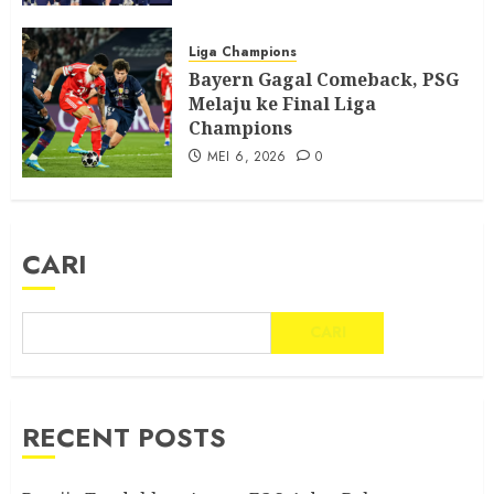
Liga Champions
Bayern Gagal Comeback, PSG
Melaju ke Final Liga
Champions
MEI 6, 2026
0
CARI
CARI
RECENT POSTS