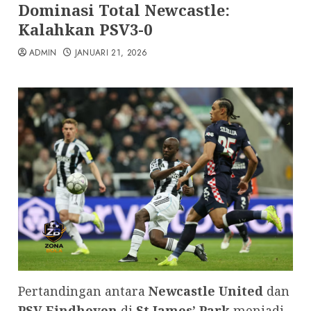
Dominasi Total Newcastle:
Kalahkan PSV3-0
ADMIN
JANUARI 21, 2026
Pertandingan antara
Newcastle United
dan
PSV Eindhoven
di
St James’ Park
menjadi