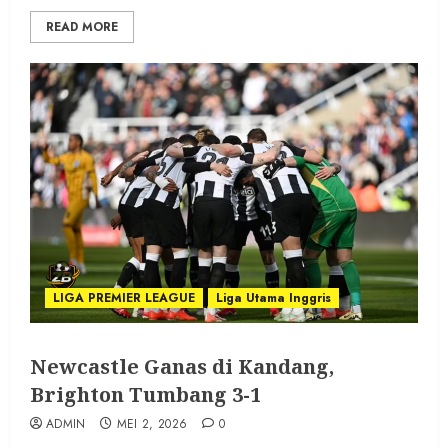
READ MORE
LIGA PREMIER LEAGUE
Liga Utama Inggris
Newcastle Ganas di Kandang,
Brighton Tumbang 3-1
ADMIN
MEI 2, 2026
0