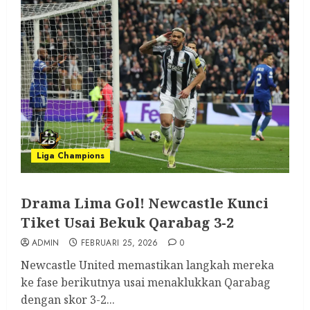
Liga Champions
Drama Lima Gol! Newcastle Kunci
Tiket Usai Bekuk Qarabag 3-2
ADMIN
FEBRUARI 25, 2026
0
Newcastle United memastikan langkah mereka
ke fase berikutnya usai menaklukkan Qarabag
dengan skor 3-2...