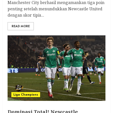
Manchester City berhasil mengamankan tiga poin
penting setelah menundukkan Newcastle United
dengan skor tipis...
READ MORE
Liga Champions
Dominasi Total! Newcastle