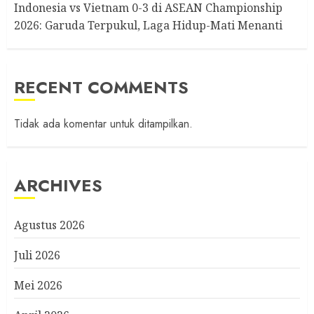
Indonesia vs Vietnam 0-3 di ASEAN Championship
2026: Garuda Terpukul, Laga Hidup-Mati Menanti
RECENT COMMENTS
Tidak ada komentar untuk ditampilkan.
ARCHIVES
Agustus 2026
Juli 2026
Mei 2026