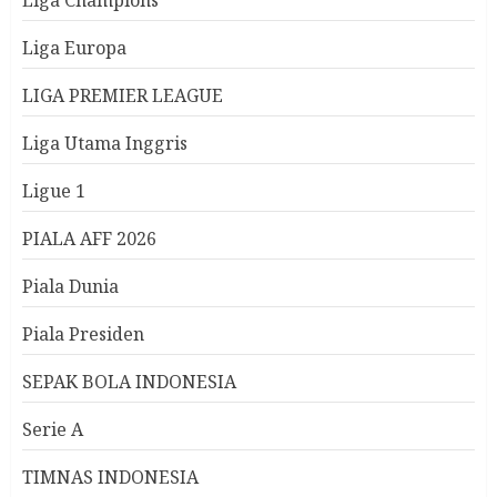
Liga Champions
Liga Europa
LIGA PREMIER LEAGUE
Liga Utama Inggris
Ligue 1
PIALA AFF 2026
Piala Dunia
Piala Presiden
SEPAK BOLA INDONESIA
Serie A
TIMNAS INDONESIA