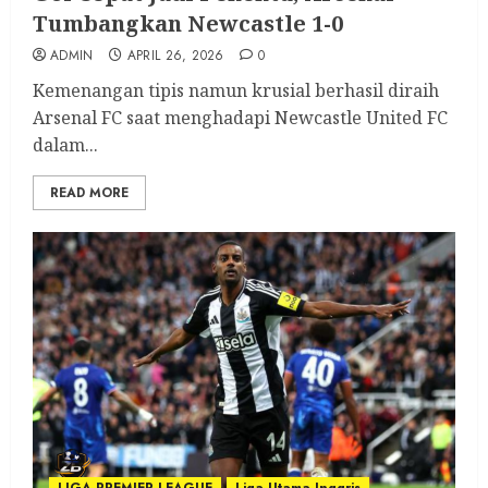
Tumbangkan Newcastle 1-0
ADMIN
APRIL 26, 2026
0
Kemenangan tipis namun krusial berhasil diraih
Arsenal FC saat menghadapi Newcastle United FC
dalam...
READ MORE