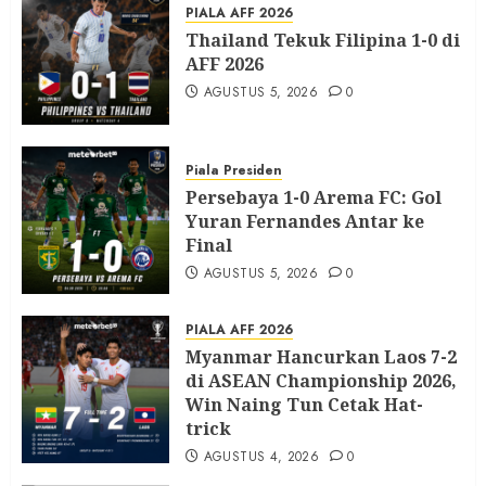
PIALA AFF 2026
Thailand Tekuk Filipina 1-0 di
AFF 2026
AGUSTUS 5, 2026
0
Piala Presiden
Persebaya 1-0 Arema FC: Gol
Yuran Fernandes Antar ke
Final
AGUSTUS 5, 2026
0
PIALA AFF 2026
Myanmar Hancurkan Laos 7-2
di ASEAN Championship 2026,
Win Naing Tun Cetak Hat-
trick
AGUSTUS 4, 2026
0