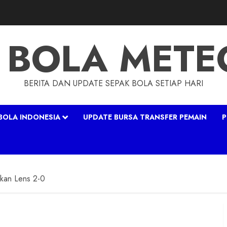
 BOLA METE
BERITA DAN UPDATE SEPAK BOLA SETIAP HARI
BOLA INDONESIA
UPDATE BURSA TRANSFER PEMAIN
P
kkan Lens 2-0