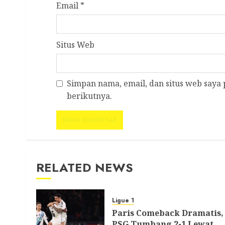
Email
*
Situs Web
Simpan nama, email, dan situs web saya
berikutnya.
RELATED NEWS
Ligue 1
Paris Comeback Dramatis,
PSG Tumbang 2-1 Lewat