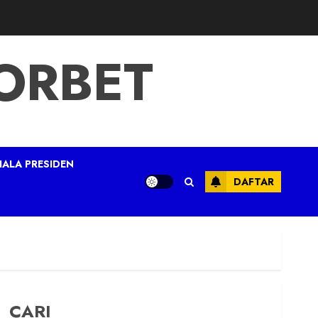
ORBET
IALA PRESIDEN
DAFTAR
CARI