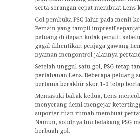
serta serangan cepat membuat Lens
Gol pembuka PSG lahir pada menit ke-
Pemain yang tampil impresif sepanja
peluang di depan kotak penalti seb
gagal dihentikan penjaga gawang Le
nyaman mengontrol jalannya pertand
Setelah unggul satu gol, PSG tetap ta
pertahanan Lens. Beberapa peluang s
pertama berakhir skor 1-0 tetap ber
Memasuki babak kedua, Lens mencoba
menyerang demi mengejar ketertingg
suporter tuan rumah membuat pertand
Namun, solidnya lini belakang PSG m
berbuah gol.