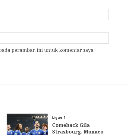
 pada peramban ini untuk komentar saya
Ligue 1
Comeback Gila
Strasbourg, Monaco