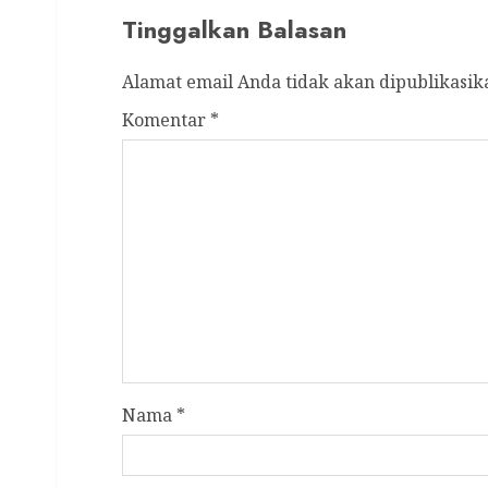
Tinggalkan Balasan
Alamat email Anda tidak akan dipublikasik
Komentar
*
Nama
*