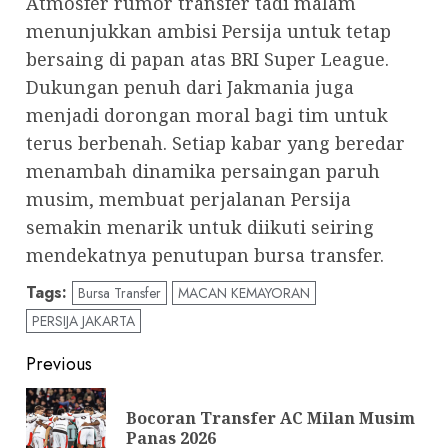
Atmosfer rumor transfer tadi malam
menunjukkan ambisi Persija untuk tetap
bersaing di papan atas BRI Super League.
Dukungan penuh dari Jakmania juga
menjadi dorongan moral bagi tim untuk
terus berbenah. Setiap kabar yang beredar
menambah dinamika persaingan paruh
musim, membuat perjalanan Persija
semakin menarik untuk diikuti seiring
mendekatnya penutupan bursa transfer.
Tags:
Bursa Transfer
MACAN KEMAYORAN
PERSIJA JAKARTA
Post
Previous
navigation
Bocoran Transfer AC Milan Musim
Pre
Panas 2026