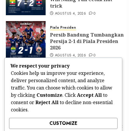
trick
AGUSTUS 4, 2026
0
Piala Presiden
Persib Bandung Tumbangkan
Persija 2-1 di Piala Presiden
2026
AGUSTUS 4, 2026
0
We respect your privacy
PIALA AFF 2026
Cookies help us improve your experience,
Indonesia vs Vietnam 0-3 di
deliver personalized content, and analyze
ASEAN Championship 2026:
traffic. You can choose which cookies to allow
Garuda Terpukul, Laga
by clicking
Customize
. Click
Accept All
to
Hidup-Mati Menanti
consent or
Reject All
to decline non-essential
AGUSTUS 4, 2026
0
cookies.
UPDATE BURSA TRANSPER PEMAIN
CUSTOMIZE
Kamboja vs Timor-Leste 2026: