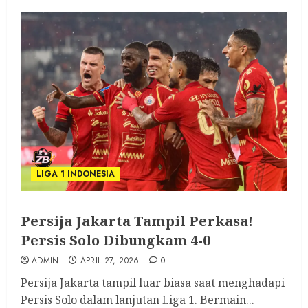
LIGA 1 INDONESIA
Persija Jakarta Tampil Perkasa!
Persis Solo Dibungkam 4-0
ADMIN
APRIL 27, 2026
0
Persija Jakarta tampil luar biasa saat menghadapi
Persis Solo dalam lanjutan Liga 1. Bermain...