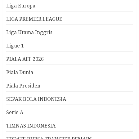
Liga Europa
LIGA PREMIER LEAGUE
Liga Utama Inggris
Ligue 1
PIALA AFF 2026
Piala Dunia
Piala Presiden
SEPAK BOLA INDONESIA
Serie A
TIMNAS INDONESIA