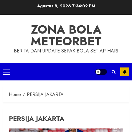
Skip
Agustus 8, 2026
7:34:04 PM
to
content
ZONA BOLA
METEORBET
BERITA DAN UPDATE SEPAK BOLA SETIAP HARI
Primary
Menu
Home
PERSIJA JAKARTA
PERSIJA JAKARTA