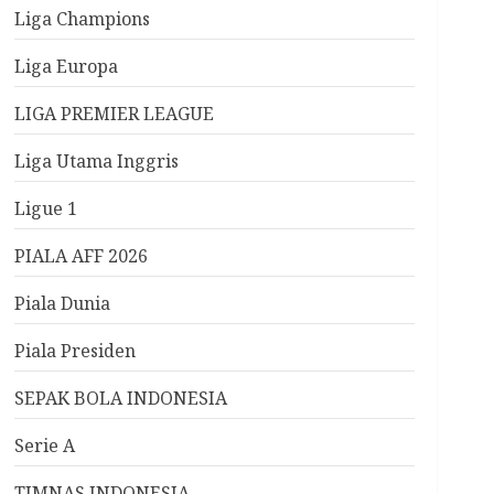
Liga Champions
Liga Europa
LIGA PREMIER LEAGUE
Liga Utama Inggris
Ligue 1
PIALA AFF 2026
Piala Dunia
Piala Presiden
SEPAK BOLA INDONESIA
Serie A
TIMNAS INDONESIA