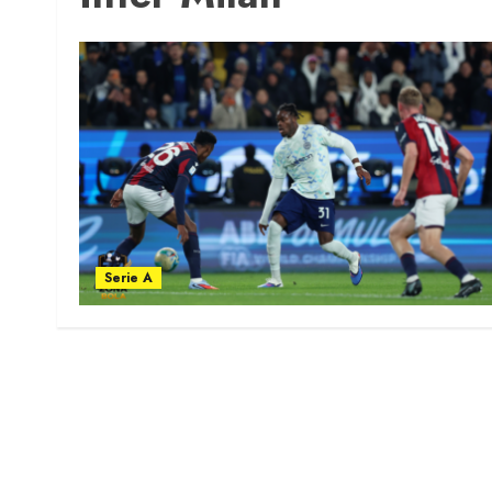
Serie A