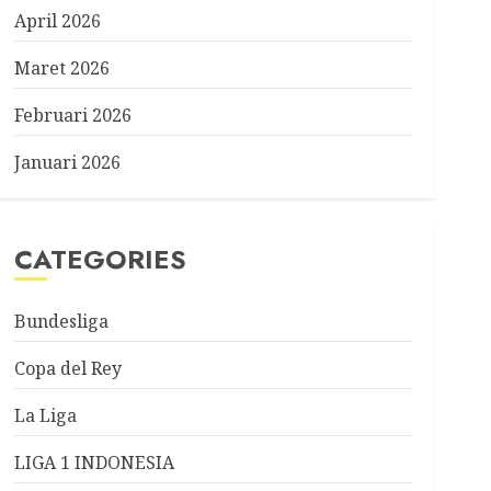
April 2026
Maret 2026
Februari 2026
Januari 2026
CATEGORIES
Bundesliga
Copa del Rey
La Liga
LIGA 1 INDONESIA