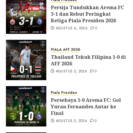
Persija Tundukkan Arema FC
3-1 dan Rebut Peringkat
Ketiga Piala Presiden 2026
AGUSTUS 6, 2026
0
PIALA AFF 2026
Thailand Tekuk Filipina 1-0 di
AFF 2026
AGUSTUS 5, 2026
0
Piala Presiden
Persebaya 1-0 Arema FC: Gol
Yuran Fernandes Antar ke
Final
AGUSTUS 5, 2026
0