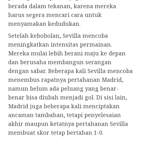
berada dalam tekanan, karena mereka
harus segera mencari cara untuk
menyamakan kedudukan.
Setelah kebobolan, Sevilla mencoba
meningkatkan intensitas permainan.
Mereka mulai lebih berani maju ke depan
dan berusaha membangun serangan
dengan sabar. Beberapa kali Sevilla mencoba
menembus rapatnya pertahanan Madrid,
namun belum ada peluang yang benar-
benar bisa diubah menjadi gol. Di sisi lain,
Madrid juga beberapa kali menciptakan
ancaman tambahan, tetapi penyelesaian
akhir maupun ketatnya pertahanan Sevilla
membuat skor tetap bertahan 1-0.