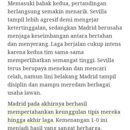
Memasuki babak kedua, pertandingan
berlangsung semakin menarik. Sevilla
tampil lebih agresif demi mengejar
ketertinggalan, sedangkan Madrid berusaha
menjaga keseimbangan antara bertahan
dan menyerang. Laga berjalan cukup intens
karena kedua tim sama-sama
memperlihatkan semangat tinggi. Sevilla
terus berupaya menekan dan mencari
celah, namun lini belakang Madrid tampil
disiplin dan mampu meredam berbagai
usaha lawan.
Madrid pada akhirnya berhasil
mempertahankan keunggulan tipis mereka
hingga akhir laga.
Kemenangan 1-0 ini
menjadi hasil yang sangat berharga,