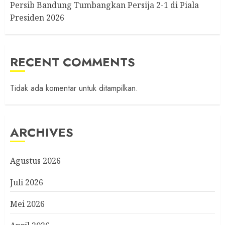
Persib Bandung Tumbangkan Persija 2-1 di Piala
Presiden 2026
RECENT COMMENTS
Tidak ada komentar untuk ditampilkan.
ARCHIVES
Agustus 2026
Juli 2026
Mei 2026