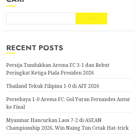
CARI
RECENT POSTS
Persija Tundukkan Arema FC 3-1 dan Rebut
Peringkat Ketiga Piala Presiden 2026
Thailand Tekuk Filipina 1-0 di AFF 2026
Persebaya 1-0 Arema FC: Gol Yuran Fernandes Antar
ke Final
Myanmar Hancurkan Laos 7-2 di ASEAN
Championship 2026, Win Naing Tun Cetak Hat-trick