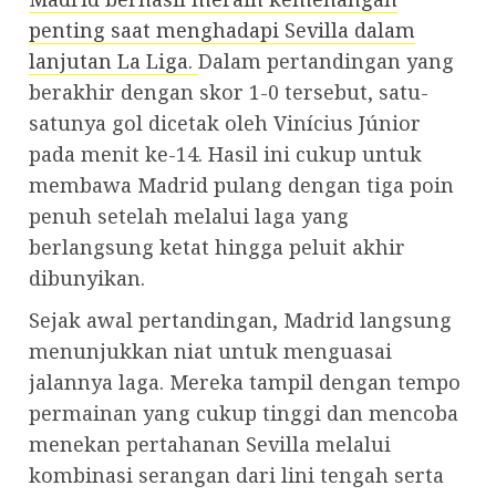
penting saat menghadapi Sevilla dalam
lanjutan La Liga.
Dalam pertandingan yang
berakhir dengan skor 1-0 tersebut, satu-
satunya gol dicetak oleh Vinícius Júnior
pada menit ke-14. Hasil ini cukup untuk
membawa Madrid pulang dengan tiga poin
penuh setelah melalui laga yang
berlangsung ketat hingga peluit akhir
dibunyikan.
Sejak awal pertandingan, Madrid langsung
menunjukkan niat untuk menguasai
jalannya laga. Mereka tampil dengan tempo
permainan yang cukup tinggi dan mencoba
menekan pertahanan Sevilla melalui
kombinasi serangan dari lini tengah serta