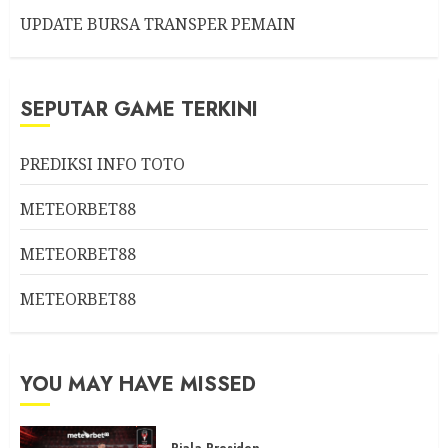
UPDATE BURSA TRANSPER PEMAIN
SEPUTAR GAME TERKINI
PREDIKSI INFO TOTO
METEORBET88
METEORBET88
METEORBET88
YOU MAY HAVE MISSED
Piala Presiden