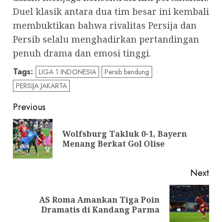
Duel klasik antara dua tim besar ini kembali
membuktikan bahwa rivalitas Persija dan
Persib selalu menghadirkan pertandingan
penuh drama dan emosi tinggi.
Tags:
LIGA 1 INDONESIA
Persib bandung
PERSIJA JAKARTA
Post
Previous
navigation
Wolfsburg Takluk 0-1, Bayern
Pre
Menang Berkat Gol Olise
pos
Next
AS Roma Amankan Tiga Poin
Next
Dramatis di Kandang Parma
post: