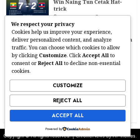
Win Naing Tun Cetak Hat-
trick
AGUSTUS 4, 2026
0
We respect your privacy
Cookies help us improve your experience,
Piala Presiden
Persib Bandung Tumbangkan
deliver personalized content, and analyze
Persija 2-1 di Piala Presiden
traffic. You can choose which cookies to allow
2026
by clicking
Customize
. Click
Accept All
to
AGUSTUS 4, 2026
0
consent or
Reject All
to decline non-essential
cookies.
PIALA AFF 2026
CUSTOMIZE
Indonesia vs Vietnam 0-3 di
ASEAN Championship 2026:
Garuda Terpukul, Laga
REJECT ALL
Hidup-Mati Menanti
AGUSTUS 4, 2026
0
ACCEPT ALL
Powered by
Copyright © All rights reserved.
|
ChromeNews
by AF themes.